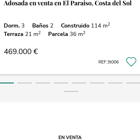
Adosada en venta en El Paraiso, Costa del Sol
2
Dorm.
3
Baños
2
Construido
114 m
2
2
Terraza
21 m
Parcela
36 m
469.000 €
REF:3t006
EN VENTA