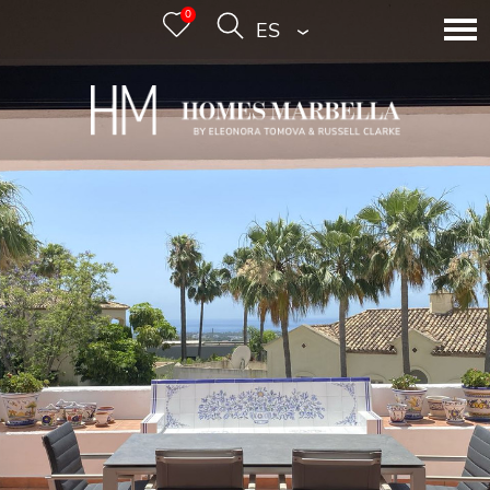
0
ESPAÑOL