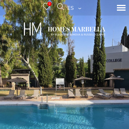
0
ESPAÑOL