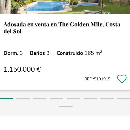
Adosada en venta en The Golden Mile, Costa
del Sol
2
Dorm.
3
Baños
3
Construido
165 m
1.150.000 €
REF:r5191915