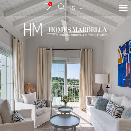
0
ESPAÑOL