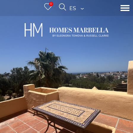
0
ESPAÑOL