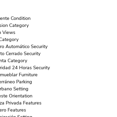
Excelente Condition
Inversion Category
Jardín Views
Lujo Category
Portero Automático Security
Recinto Cerrado Security
Reventa Category
Seguridad 24 Horas Security
Sin Amueblar Furniture
Subterráneo Parking
Suburbano Setting
Suroeste Orientation
Terraza Privada Features
Trastero Features