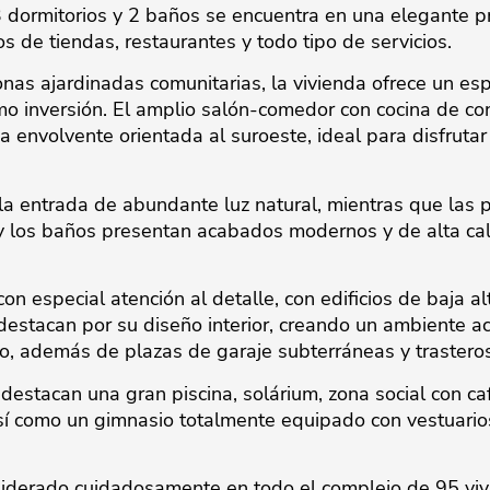
 3 dormitorios y 2 baños se encuentra en una elegante 
 de tiendas, restaurantes y todo tipo de servicios.
nas ajardinadas comunitarias, la vivienda ofrece un espa
mo inversión. El amplio salón-comedor con cocina de con
 envolvente orientada al suroeste, ideal para disfrutar
la entrada de abundante luz natural, mientras que las
 y los baños presentan acabados modernos y de alta ca
n especial atención al detalle, con edificios de baja al
estacan por su diseño interior, creando un ambiente ac
o, además de plazas de garaje subterráneas y trasteros
destacan una gran piscina, solárium, zona social con caf
sí como un gimnasio totalmente equipado con vestuarios
nsiderado cuidadosamente en todo el complejo de 95 vivi