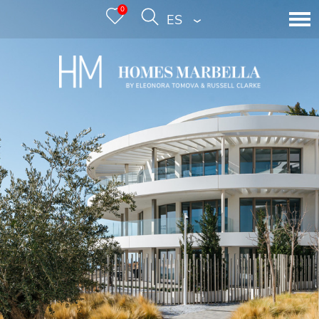
0
ESPAÑOL