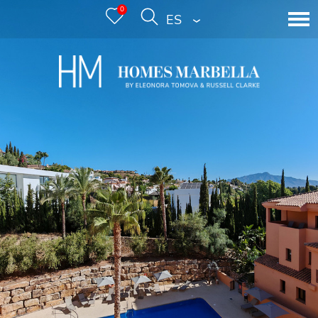
0
ESPAÑOL