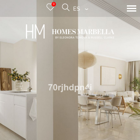
0
ESPAÑOL