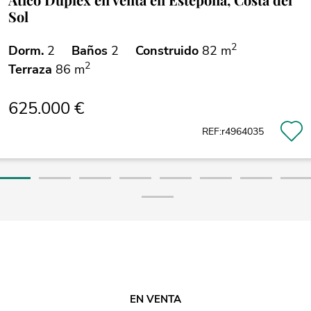
Sol
2
Dorm.
2
Baños
2
Construido
82 m
2
Terraza
86 m
625.000 €
REF:r4964035
EN VENTA