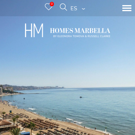
0
ESPAÑOL