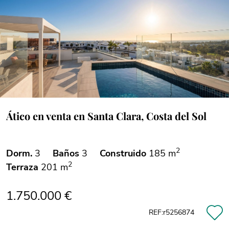
Ático en venta en Santa Clara, Costa del Sol
2
Dorm.
3
Baños
3
Construido
185 m
2
Terraza
201 m
1.750.000 €
REF:r5256874