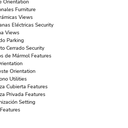
Oeste Orientation
Opcionales Furniture
Panorámicas Views
Persianas Eléctricas Security
Piscina Views
Privado Parking
Recinto Cerrado Security
Suelos de Mármol Features
ur Orientation
Suroeste Orientation
Teléfono Utilities
Terraza Cubierta Features
Terraza Privada Features
Urbanización Setting
WiFi Features