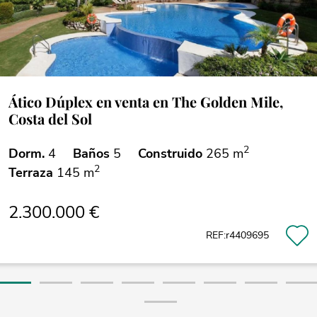
Ático Dúplex en venta en The Golden Mile,
Costa del Sol
2
Dorm.
4
Baños
5
Construido
265 m
2
Terraza
145 m
2.300.000 €
REF:r4409695