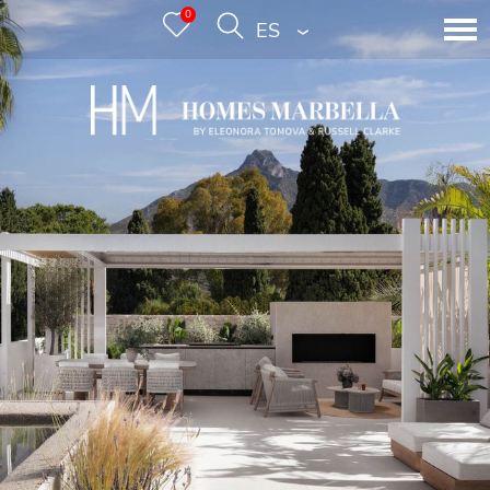
0
ESPAÑOL