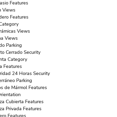
Gimnasio Features
Jardín Views
Lavadero Features
Lujo Category
Panorámicas Views
Piscina Views
Privado Parking
Recinto Cerrado Security
Reventa Category
Sauna Features
Seguridad 24 Horas Security
Subterráneo Parking
Suelos de Mármol Features
ur Orientation
Terraza Cubierta Features
Terraza Privada Features
Trastero Features