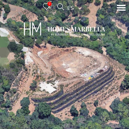
0
ESPAÑOL