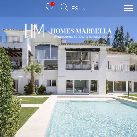
0
ESPAÑOL