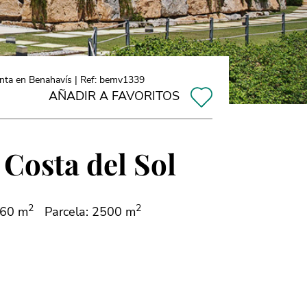
enta en Benahavís | Ref: bemv1339
AÑADIR A FAVORITOS
 Costa del Sol
2
2
460 m
Parcela: 2500 m