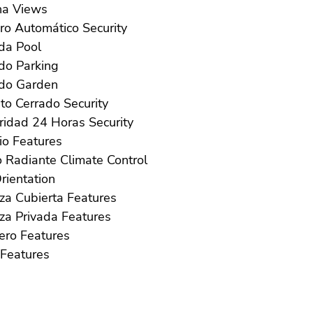
Piscina Views
Portero Automático Security
Privada Pool
Privado Parking
Privado Garden
Recinto Cerrado Security
Seguridad 24 Horas Security
Solario Features
Suelo Radiante Climate Control
ur Orientation
Terraza Cubierta Features
Terraza Privada Features
Trastero Features
WiFi Features