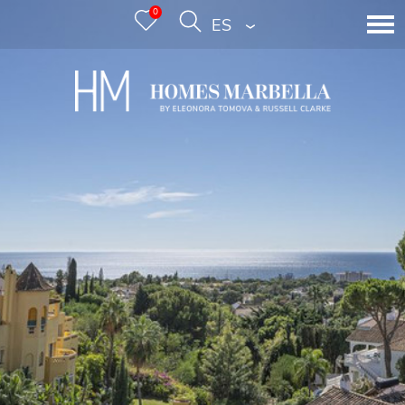
0
ESPAÑOL