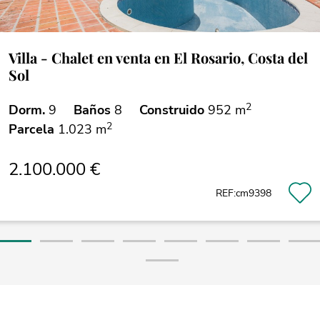
Villa - Chalet en venta en El Rosario, Costa del
Sol
2
Dorm.
9
Baños
8
Construido
952 m
2
Parcela
1.023 m
2.100.000 €
REF:cm9398