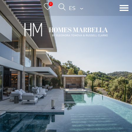
0
ESPAÑOL