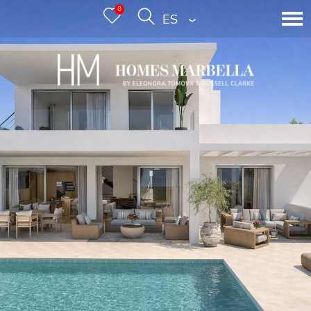
0
ESPAÑOL