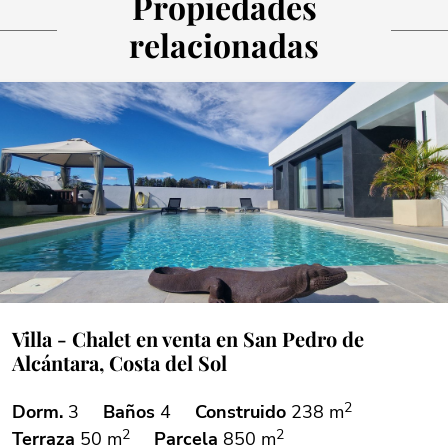
Propiedades
relacionadas
Villa - Chalet en venta en San Pedro de
Alcántara, Costa del Sol
2
Dorm.
3
Baños
4
Construido
238 m
2
2
Terraza
50 m
Parcela
850 m