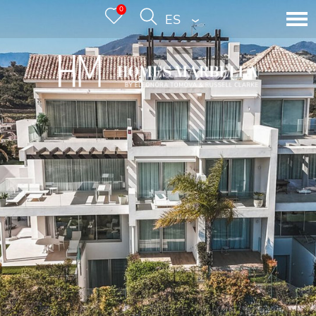
0
ESPAÑOL