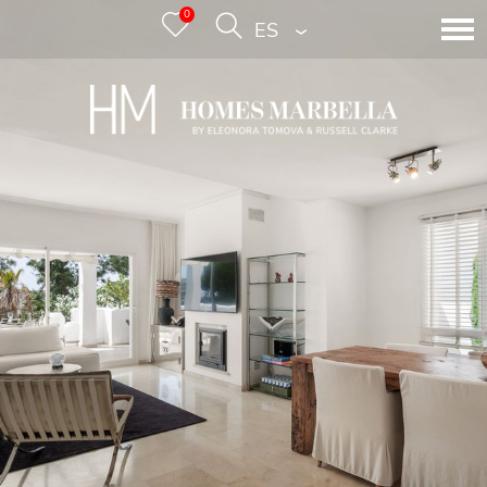
0
ESPAÑOL