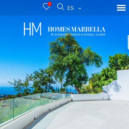
0
ESPAÑOL