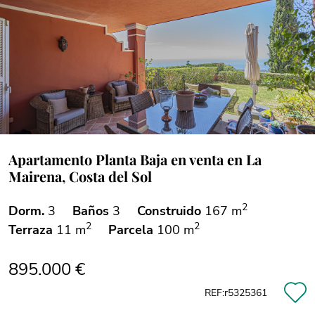
Apartamento Planta Baja en venta en La
Mairena, Costa del Sol
2
Dorm.
3
Baños
3
Construido
167 m
2
2
Terraza
11 m
Parcela
100 m
895.000 €
REF:r5325361