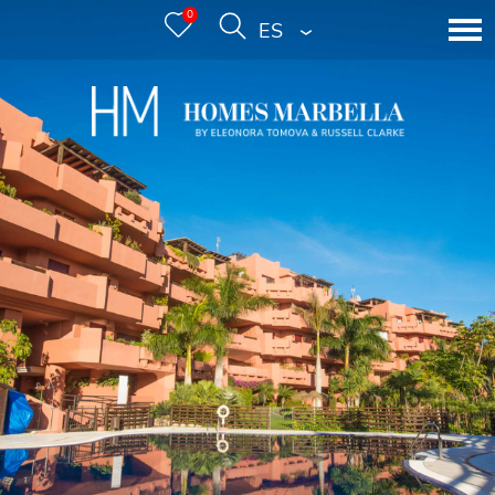
0
ESPAÑOL