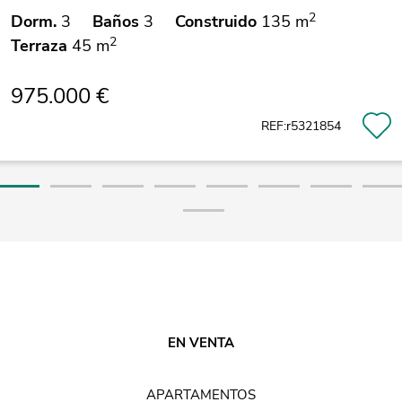
2
Dorm.
3
Baños
3
Construido
135 m
2
Terraza
45 m
975.000 €
REF:r5321854
EN VENTA
APARTAMENTOS