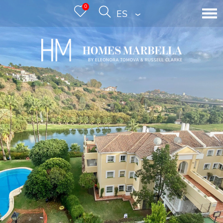
0
ESPAÑOL