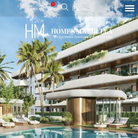
0
ESPAÑOL