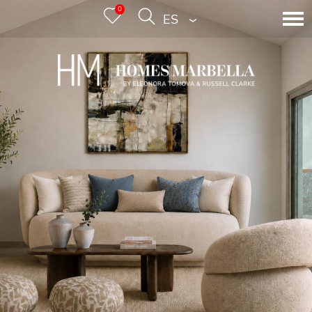
0
ESPAÑOL