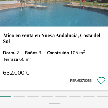
Ático en venta en Nueva Andalucía, Costa del
Sol
2
Dorm.
2
Baños
3
Construido
105 m
2
Terraza
65 m
632.000 €
REF:r5376055