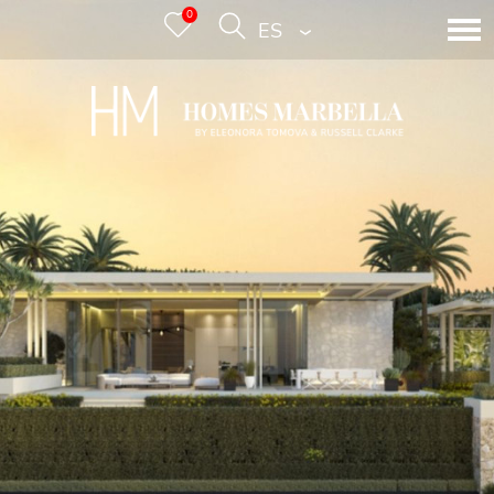
0
ESPAÑOL