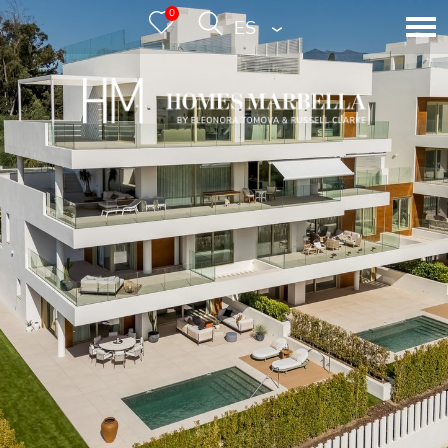
0
ESPAÑOL